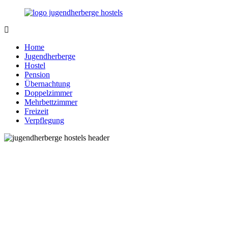
Zurück
zum
Inhalt
Jugendherberge-
Reisen
Hostels.de
für
Home
junge
Jugendherberge
und
Hostel
jung
Pension
gebliebene
Übernachtung
Menschen
Doppelzimmer
Mehrbettzimmer
Freizeit
Verpflegung