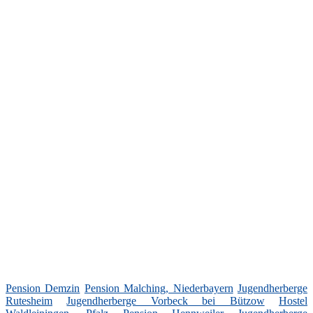
Pension Demzin
Pension Malching, Niederbayern
Jugendherberge
Rutesheim
Jugendherberge Vorbeck bei Bützow
Hostel