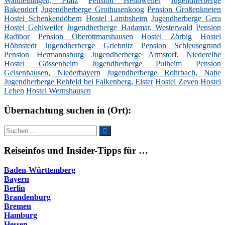
Waldleiningen, Pfalz
Pension Hennweiler
Jugendherberge
Bakendorf
Jugendherberge Grothusenkoog
Pension Großenkneten
Hostel Schenkendöbern
Hostel Lambsheim
Jugendherberge Gera
Hostel Gehlweiler
Jugendherberge Hadamar, Westerwald
Pension
Radibor
Pension Oberottmarshausen
Hostel Zörbig
Hostel
Höhnstedt
Jugendherberge Griebnitz
Pension Schleusegrund
Pension Hermannsburg
Jugendherberge Armstorf, Niederelbe
Hostel Gössenheim
Jugendherberge Pulheim
Pension
Geisenhausen, Niederbayern
Jugendherberge Rohrbach, Nahe
Jugendherberge Rehfeld bei Falkenberg, Elster
Hostel Zeven
Hostel
Lehen
Hostel Wernshausen
Übernachtung suchen in (Ort):
Suche
Suchen
nach:
Reiseinfos und Insider-Tipps für …
Baden-Württemberg
Bayern
Berlin
Brandenburg
Bremen
Hamburg
Hessen