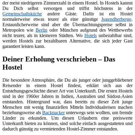
der meist niedrigeren Zimmerzahl in einem Hostel. In Hostels kannst
Du Dich selbst versorgen und triffst höchstens in der
Gemeinschaftsküche
andere Gäste. Dafür ist ein Hostel
normalerweise etwas teurer als eine günstige
Jugendherberge
.
Erstaunlicherweise sind aber die Übernachtungspreise selbst in
Metropolen wie
Berlin
oder München aufgrund des Wettbewerbs
nicht teurer, als in kleineren Städten. Wo
Hotels
unbezahlbar sind,
werden Hostels zur bezahlbaren Alternative, die sich jeder Gast
garantiert leisten kann.
Deiner Erholung verschrieben – Das
Hostel
Die besondere Atmosphäre, die Du als junger oder junggebliebener
Reisender in einem Hostel findest, erklärt sich aus der
Entstehungsgeschichte dieser Art von Unterkunft. Die ersten Hostels
sind in der 1960er Jahren in Indien, Australien und Südost-Asien
entstanden. Hintergrund war, dass bereits zu dieser Zeit junge
Menschen mit wenig finanziellen Mitteln Individualreisen machen
beziehungsweise als
Backpacker
unterwegs sein wollten, um fremde
Länder zu erkunden. Um diesen Urlaubern eine preiswerte
Unterkunft bieten zu können, sind solche einfach ausgestatteten und
dadurch günstig zu vermietenden Hostel-Zimmer entstanden.