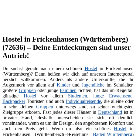
Hostel in Frickenhausen (Württemberg)
(72636) – Deine Entdeckungen sind unser
Antrieb!
Du suchst gerade nach einem schönen
Hostel
in Frickenhausen
(Württemberg)? Dann heißen wir dich auf unserem Internetportal
herzlich willkommen. Anders als andere Unterkünfte, die ihr
Augenmerk vor allem auf
Kinder
und
Jugendliche
im Schulalter,
größere
Gruppen
oder junge
Familien
richten, hat das im Regelfall
günstige
Hostel
vor allem
Studenten
,
junge Erwachsene
,
Backpacker
-Touristen und auch
Individualreisende
, die alleine oder
in sehr kleinen
Gruppen
unterwegs sind, zu seiner wichtigsten
Zielgruppe erkoren. Fast jedes dieser Häuser in
Deutschland
ist in
privater Hand, deshalb unterscheiden sie sich oft deutlich
voneinander, wenn es um ihr Design, den angebotenen Komfort und
auch den Preis geht. Wenn du also ein schönes
Hostel
in
Frickenhausen (Württemberg)(⇒Reisetipps
Baden-Württemberg
)