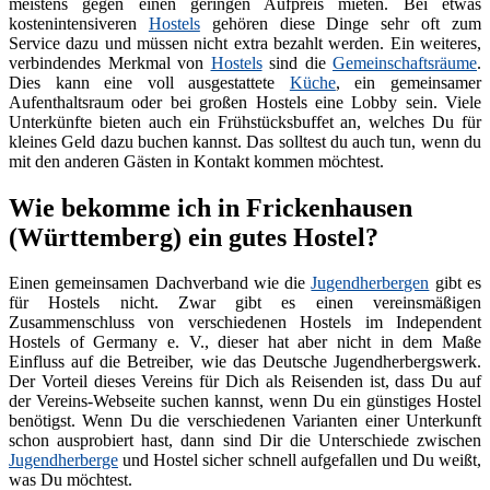
meistens gegen einen geringen Aufpreis mieten. Bei etwas
kostenintensiveren
Hostels
gehören diese Dinge sehr oft zum
Service dazu und müssen nicht extra bezahlt werden. Ein weiteres,
verbindendes Merkmal von
Hostels
sind die
Gemeinschaftsräume
.
Dies kann eine voll ausgestattete
Küche
, ein gemeinsamer
Aufenthaltsraum oder bei großen Hostels eine Lobby sein. Viele
Unterkünfte bieten auch ein Frühstücksbuffet an, welches Du für
kleines Geld dazu buchen kannst. Das solltest du auch tun, wenn du
mit den anderen Gästen in Kontakt kommen möchtest.
Wie bekomme ich in Frickenhausen
(Württemberg) ein gutes Hostel?
Einen gemeinsamen Dachverband wie die
Jugendherbergen
gibt es
für Hostels nicht. Zwar gibt es einen vereinsmäßigen
Zusammenschluss von verschiedenen Hostels im Independent
Hostels of Germany e. V., dieser hat aber nicht in dem Maße
Einfluss auf die Betreiber, wie das Deutsche Jugendherbergswerk.
Der Vorteil dieses Vereins für Dich als Reisenden ist, dass Du auf
der Vereins-Webseite suchen kannst, wenn Du ein günstiges Hostel
benötigst. Wenn Du die verschiedenen Varianten einer Unterkunft
schon ausprobiert hast, dann sind Dir die Unterschiede zwischen
Jugendherberge
und Hostel sicher schnell aufgefallen und Du weißt,
was Du möchtest.