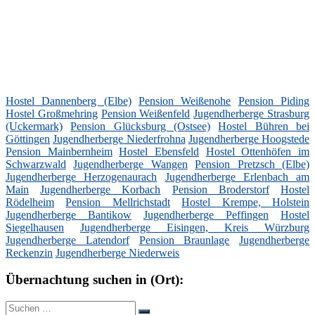
Hostel Dannenberg (Elbe)
Pension Weißenohe
Pension Piding
Hostel Großmehring
Pension Weißenfeld
Jugendherberge Strasburg
(Uckermark)
Pension Glücksburg (Ostsee)
Hostel Bühren bei
Göttingen
Jugendherberge Niederfrohna
Jugendherberge Hoogstede
Pension Mainbernheim
Hostel Ebensfeld
Hostel Ottenhöfen im
Schwarzwald
Jugendherberge Wangen
Pension Pretzsch (Elbe)
Jugendherberge Herzogenaurach
Jugendherberge Erlenbach am
Main
Jugendherberge Korbach
Pension Broderstorf
Hostel
Rödelheim
Pension Mellrichstadt
Hostel Krempe, Holstein
Jugendherberge Bantikow
Jugendherberge Peffingen
Hostel
Siegelhausen
Jugendherberge Eisingen, Kreis Würzburg
Jugendherberge Latendorf
Pension Braunlage
Jugendherberge
Reckenzin
Jugendherberge Niederweis
Übernachtung suchen in (Ort):
Suche