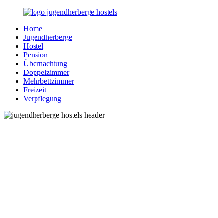
Zurück
zum
Home
Inhalt
Jugendherberge-
Reisen
Jugendherberge
Hostels.de
für
Hostel
junge
Pension
und
Übernachtung
jung
Doppelzimmer
gebliebene
Mehrbettzimmer
Menschen
Freizeit
Verpflegung