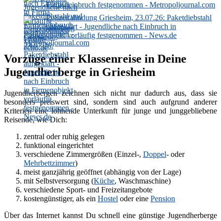
Firmeneinbruch festgenommen - Metropoljournal.com
Polizeifahndung Griesheim, 23.07.26: Paketdiebstahl
aufgeklärt - Jugendliche nach Einbruch in
Firmenobjekt vorläufig festgenommen - News.de
Vorzüge einer Klassenreise in Deine
Jugendherberge in Griesheim
Jugendherbergen zeichnen sich nicht nur dadurch aus, dass sie
besonders preiswert sind, sondern sind auch aufgrund anderer
Kriterien eine lohnende Unterkunft für junge und junggebliebene
Reisende, wie Dich:
zentral oder ruhig gelegen
funktional eingerichtet
verschiedene Zimmergrößen (Einzel-,
Doppel
- oder
Mehrbettzimmer
)
meist ganzjährig geöffnet (abhängig von der Lage)
mit Selbstversorgung (
Küche
, Waschmaschine)
verschiedene Sport- und Freizeitangebote
kostengünstiger, als ein
Hostel
oder eine
Pension
Über das Internet kannst Du schnell eine günstige Jugendherberge