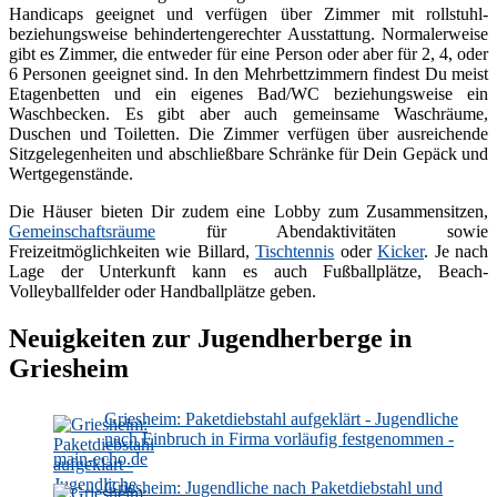
Handicaps geeignet und verfügen über Zimmer mit rollstuhl-
beziehungsweise behindertengerechter Ausstattung. Normalerweise
gibt es Zimmer, die entweder für eine Person oder aber für 2, 4, oder
6 Personen geeignet sind. In den Mehrbettzimmern findest Du meist
Etagenbetten und ein eigenes Bad/WC beziehungsweise ein
Waschbecken. Es gibt aber auch gemeinsame Waschräume,
Duschen und Toiletten. Die Zimmer verfügen über ausreichende
Sitzgelegenheiten und abschließbare Schränke für Dein Gepäck und
Wertgegenstände.
Die Häuser bieten Dir zudem eine Lobby zum Zusammensitzen,
Gemeinschaftsräume
für Abendaktivitäten sowie
Freizeitmöglichkeiten wie Billard,
Tischtennis
oder
Kicker
. Je nach
Lage der Unterkunft kann es auch Fußballplätze, Beach-
Volleyballfelder oder Handballplätze geben.
Neuigkeiten zur Jugendherberge in
Griesheim
Griesheim: Paketdiebstahl aufgeklärt - Jugendliche
nach Einbruch in Firma vorläufig festgenommen -
main-echo.de
Griesheim: Jugendliche nach Paketdiebstahl und