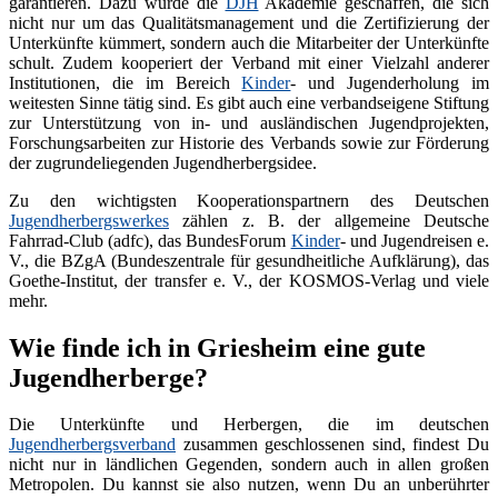
garantieren. Dazu wurde die
DJH
Akademie geschaffen, die sich
nicht nur um das Qualitätsmanagement und die Zertifizierung der
Unterkünfte kümmert, sondern auch die Mitarbeiter der Unterkünfte
schult. Zudem kooperiert der Verband mit einer Vielzahl anderer
Institutionen, die im Bereich
Kinder
- und Jugenderholung im
weitesten Sinne tätig sind. Es gibt auch eine verbandseigene Stiftung
zur Unterstützung von in- und ausländischen Jugendprojekten,
Forschungsarbeiten zur Historie des Verbands sowie zur Förderung
der zugrundeliegenden Jugendherbergsidee.
Zu den wichtigsten Kooperationspartnern des Deutschen
Jugendherbergswerkes
zählen z. B. der allgemeine Deutsche
Fahrrad-Club (adfc), das BundesForum
Kinder
- und Jugendreisen e.
V., die BZgA (Bundeszentrale für gesundheitliche Aufklärung), das
Goethe-Institut, der transfer e. V., der KOSMOS-Verlag und viele
mehr.
Wie finde ich in Griesheim eine gute
Jugendherberge?
Die Unterkünfte und Herbergen, die im deutschen
Jugendherbergsverband
zusammen geschlossenen sind, findest Du
nicht nur in ländlichen Gegenden, sondern auch in allen großen
Metropolen. Du kannst sie also nutzen, wenn Du an unberührter