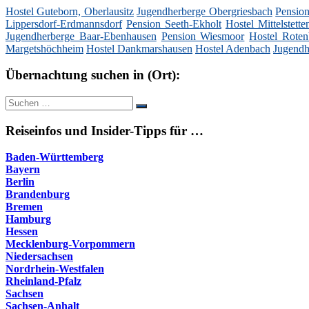
Hostel Guteborn, Oberlausitz
Jugendherberge Obergriesbach
Pensio
Lippersdorf-Erdmannsdorf
Pension Seeth-Ekholt
Hostel Mittelstett
Jugendherberge Baar-Ebenhausen
Pension Wiesmoor
Hostel Rote
Margetshöchheim
Hostel Dankmarshausen
Hostel Adenbach
Jugendh
Übernachtung suchen in (Ort):
Suche
Suchen
nach:
Reiseinfos und Insider-Tipps für …
Baden-Württemberg
Bayern
Berlin
Brandenburg
Bremen
Hamburg
Hessen
Mecklenburg-Vorpommern
Niedersachsen
Nordrhein-Westfalen
Rheinland-Pfalz
Sachsen
Sachsen-Anhalt