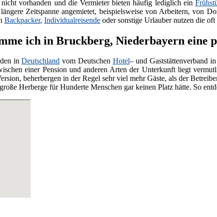
nicht vorhanden und die Vermieter bieten häufig lediglich ein
Frühst
e längere Zeitspanne angemietet, beispielsweise von Arbeitern, von Do
ch
Backpacker
,
Individualreisende
oder sonstige Urlauber nutzen die oft
me ich in Bruckberg, Niederbayern eine p
den in
Deutschland
vom Deutschen
Hotel
– und Gaststättenverband in
wischen einer Pension und anderen Arten der Unterkunft liegt vermut
ersion, beherbergen in der Regel sehr viel mehr Gäste, als der Betreiber
ne große Herberge für Hunderte Menschen gar keinen Platz hätte. So ent