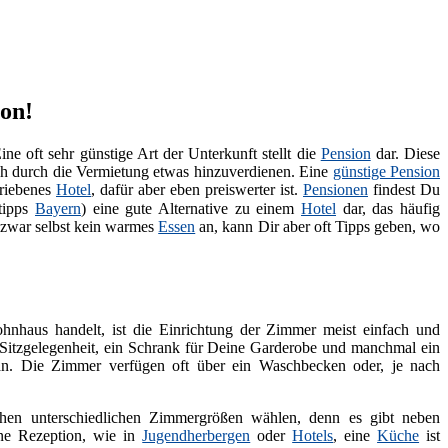
ion!
Eine oft sehr günstige Art der Unterkunft stellt die
Pension
dar. Diese
ch durch die Vermietung etwas hinzuverdienen. Eine
günstige Pension
triebenes
Hotel
, dafür aber eben preiswerter ist.
Pensionen
findest Du
tipps
Bayern
) eine gute Alternative zu einem
Hotel
dar, das häufig
 zwar selbst kein warmes
Essen
an, kann Dir aber oft Tipps geben, wo
hnhaus handelt, ist die Einrichtung der Zimmer meist einfach und
it Sitzgelegenheit, ein Schrank für Deine Garderobe und manchmal ein
. Die Zimmer verfügen oft über ein Waschbecken oder, je nach
en unterschiedlichen Zimmergrößen wählen, denn es gibt neben
ne Rezeption, wie in
Jugendherbergen
oder
Hotels
, eine
Küche
ist