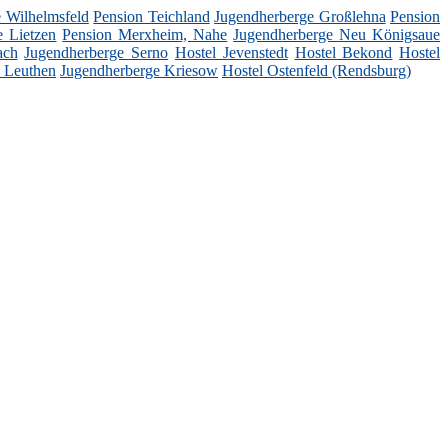
 Wilhelmsfeld
Pension Teichland
Jugendherberge Großlehna
Pension
e Lietzen
Pension Merxheim, Nahe
Jugendherberge Neu Königsaue
ach
Jugendherberge Serno
Hostel Jevenstedt
Hostel Bekond
Hostel
 Leuthen
Jugendherberge Kriesow
Hostel Ostenfeld (Rendsburg)