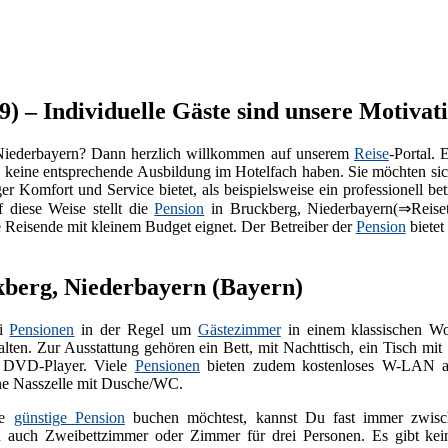
) – Individuelle Gäste sind unsere Motivat
Niederbayern? Dann herzlich willkommen auf unserem
Reise
-Portal. 
e keine entsprechende Ausbildung im Hotelfach haben. Sie möchten si
r Komfort und Service bietet, als beispielsweise ein professionell be
f diese Weise stellt die
Pension
in Bruckberg, Niederbayern(⇒Reise
ne Reisende mit kleinem Budget eignet. Der Betreiber der
Pension
bietet
berg, Niederbayern (Bayern)
ei
Pensionen
in der Regel um
Gästezimmer
in einem klassischen Wo
alten. Zur Ausstattung gehören ein Bett, mit Nachttisch, ein Tisch m
t DVD-Player. Viele
Pensionen
bieten zudem kostenloses W-LAN an
ine Nasszelle mit Dusche/WC.
ne
günstige Pension
buchen möchtest, kannst Du fast immer zwisch
 auch Zweibettzimmer oder Zimmer für drei Personen. Es gibt kei