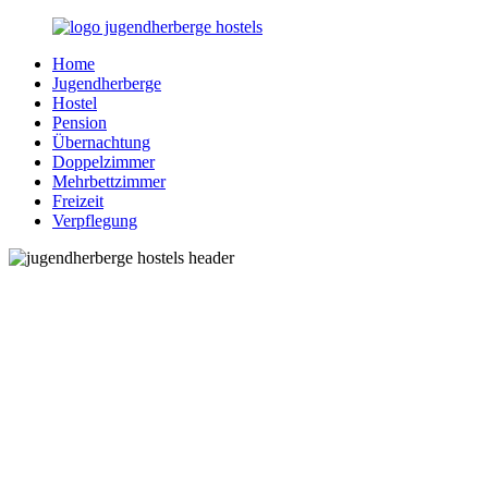
Zurück
zum
Home
Inhalt
Jugendherberge-
Reisen
Jugendherberge
Hostels.de
für
Hostel
junge
Pension
und
Übernachtung
jung
Doppelzimmer
gebliebene
Mehrbettzimmer
Menschen
Freizeit
Verpflegung