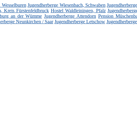
n Wesselburen
Jugendherberge Wiesenbach, Schwaben
Jugendherberge
en, Kreis Fürstenfeldbruck
Hostel Waldleiningen, Pfalz
Jugendherberg
nburg an der Wümme
Jugendherberge Attendorn
Pension Müschenb
erberge Neunkirchen / Saar
Jugendherberge Letschow
Jugendherberge